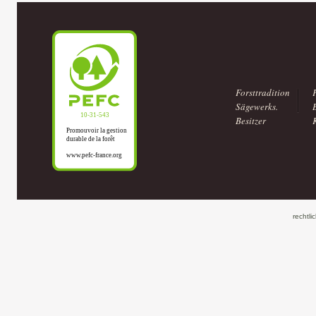
Forsttradition
Sägewerks.
Besitzer
rechtli