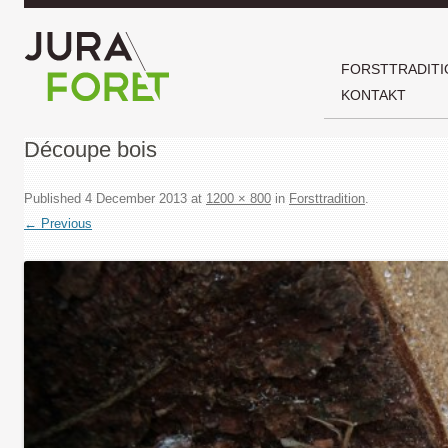
FORSTTRADITI
KONTAKT
Découpe bois
Published
4 December 2013
at
1200 × 800
in
Forsttradition
.
← Previous