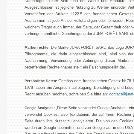
Datenträger, dieser Seite und der Werke und Produkte, die h
Ausgeschlossen ist jegliche Nutzung zu Werbe- und/oder Ver
Vorschriften des Artikels L122-5 des französischen Gese
Ausnahmen ist jede Art der vollständigen oder teilweisen Re
welchem Träger auch immer, der Seite, der Gesamtheit oder v
vorherige schriftliche Genehmigung der JURA FORÊT SARL stren
Die Marke JURA FORÊT SARL, das Logo JURA F
Markenrechte:
Piktogramme, die darin eingeschlossen sind, sind von 
Nachahmung, Verwendung oder Anbringung dieser Marken 
betreffenden Rechteinhaber stellt ein Fälschungsdelikt dar.
Gemäss dem französischen Gesetz Nr.78-17 
Persönliche Daten:
1978 haben Sie Anspruch auf Zugang, Berichtigung und Löschu
Recht ausüben möchten, schreiben Sie bitte an:
contact@juraf
„Diese Seite verwendet Google Analytics, ein 
Google Analytics:
verwendet Cookies, also Textdateien, die auf Ihrem Rechner g
Seite durch ihre Nutzer zu analysieren. Die von den Cookies
werden an Google übermittelt und von Google auf in den USA 